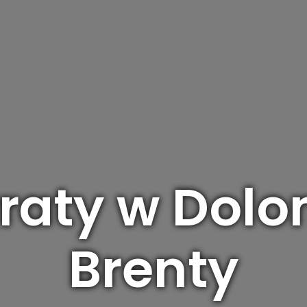
rraty w Dol
Brenty