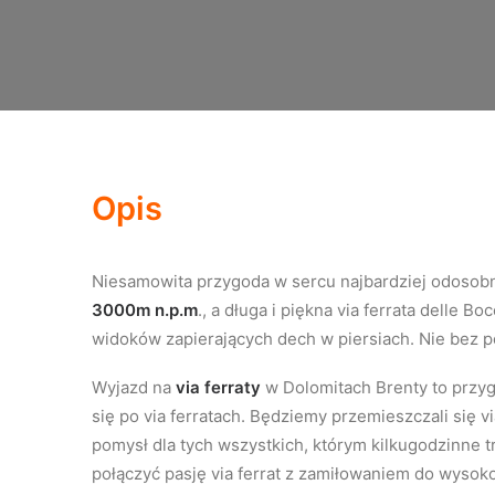
Opis
Niesamowita przygoda w sercu najbardziej odosobn
3000m n.p.m
., a długa i piękna via ferrata delle
widok
ó
w zapierających dech w piersiach. Nie bez p
Wyjazd na
via ferraty
w Dolomitach Brenty to przy
się po via ferratach. Będziemy przemieszczali się 
pomysł dla tych wszystkich, którym kilkugodzinne t
połączyć pasję via ferrat z zamiłowaniem do wyso