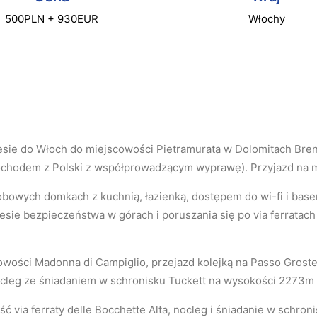
500PLN + 930EUR
Włochy
sie do Włoch do miejscowości Pietramurata w Dolomitach Bren
chodem z Polski z współprowadzącym wyprawę). Przyjazd na m
owych domkach z kuchnią, łazienką, dostępem do wi-fi i bas
ie bezpieczeństwa w górach i poruszania się po via ferratach –
owości Madonna di Campiglio, przejazd kolejką na Passo Grost
 Nocleg ze śniadaniem w schronisku Tuckett na wysokości 2273m 
ść via ferraty delle Bocchette Alta, nocleg i śniadanie w schr