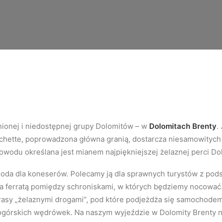
ionej i niedostępnej grupy Dolomit
ó
w – w
Dolomitach Brenty
.
 Bocchette, poprowadzona główna granią, dostarcza niesamowityc
owodu określana jest mianem najpiękniejszej żelaznej perci Do
goda dla koneser
ó
w. Polecamy ją dla sprawnych turyst
ó
w z pod
via ferratą pomiędzy schroniskami, w których będziemy nocować.
rasy „żelaznymi drogami”, pod które podjeżdża się samochodem z
kogórskich wędrówek. Na naszym wyjeździe w Dolomity Brenty n