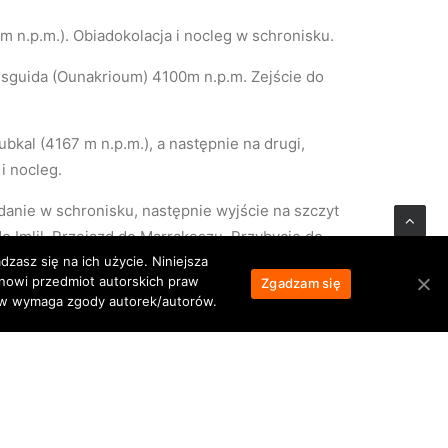
m n.p.m.). Obiadokolacja i nocleg w schronisku.
esguida (Ounakrioum) 4100m n.p.m. Zejście do
bkal (4167 m n.p.m.), a następnie na drugi,
i nocleg.
anie w schronisku, następnie wyjście na szczyt
do Imlil. Przejazd do Marrakeszu. Przybycie do
zasz się na ich użycie. Niniejsza
anowi przedmiot autorskich praw
Zgadzam się
łów wymaga zgody autorek/autorów.
jej opóźnienia np. z powodu warunków pogodowych
 wycieczka fakultatywna do Essaouiry. Jedno ze
ą na stromym klifie z przepięknymi widokami,
grilladach” i skosztować świeżych ryb i owoców