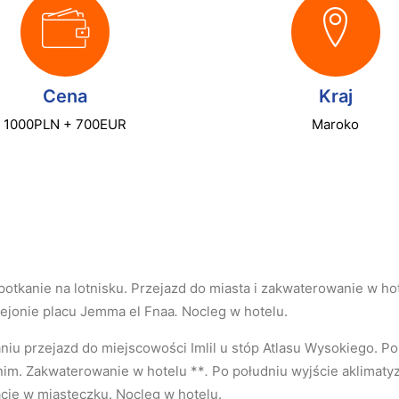
Cena
Kraj
1000PLN + 700EUR
Maroko
potkanie na lotnisku. Przejazd do miasta i zakwaterowanie w 
rejonie placu Jemma el Fnaa
.
Nocleg w hotelu.
niu przejazd do miejscowości Imlil u stóp Atlasu Wysokiego. P
nim. Zakwaterowanie w hotelu **
.
Po południu wyjście aklimatyz
lację w miasteczku. Nocleg w hotelu.