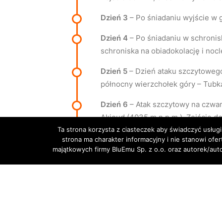
Dzień 3
– Po śniadaniu wyjście w 
Dzień 4
– Po śniadaniu w schronis
schroniska na obiadokolację i nocl
Dzień 5
– Dzień ataku szczytowego 
północny wierzchołek góry – Tubkal
Dzień 6
– Atak szczytowy na czwar
Akioud (4035 m n.p.m.). Zejście do
Ta strona korzysta z ciasteczek aby świadczyć usługi
stolicy późnym wieczorem. Zakwat
strona ma charakter informacyjny i nie stanowi ofe
majątkowych firmy BluEmu Sp. z o.o. oraz autorek/au
Dzień 7
– Dzień wolny w Marrakesz
lub wolniejszej aklimatyzacji gru
słynnych niebieskich miast – twi
starym portem handlowym oraz pias
morza. Wieczorem powrót do Marr