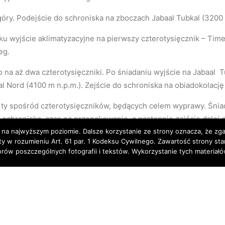
góry. Podejście do schroniska na zboczach Jabaal Tubkal (3200 
ku wyjście aklimatyzacyjne na pierwszy czterotysięcznik – Tim
eg.
na aż dwa czterotysięczniki. Po śniadaniu wyjście na Jabaal Tu
 Nord (4100 m n.p.m.). Zejście do schroniska na obiadokolację 
ty spośród czterotysięczników, będących celem wyprawy. Śniad
 schroniska, czas na przepakowanie, a następnie zejście dalej 
 na najwyższym poziomie. Dalsze korzystanie ze strony oznacza, że zgad
erowanie w hotelu **
rty w rozumieniu Art. 61 par. 1 Kodeksu Cywilnego. Zawartość strony st
torów poszczególnych fotografii i tekstów. Wykorzystanie tych materia
u lub dzień zapasowy na dokończenie akcji górskiej w razie 
py. W przypadku spędzenia tego dnia w Marrakeszu możliwa jest
erdzy nad Oceanem Atlantyckim. Posiada starą medynę usytuowan
zczystymi plażami. Warto zatrzymać się na lunch w słynnych „
akeszu. Nocleg w hotelu.