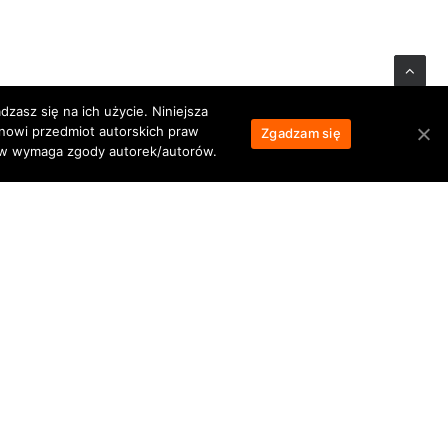
zasz się na ich użycie. Niniejsza
anowi przedmiot autorskich praw
Zgadzam się
łów wymaga zgody autorek/autorów.
Centered Gallery