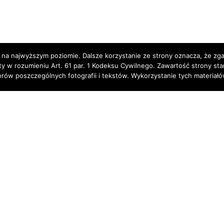
 na najwyższym poziomie. Dalsze korzystanie ze strony oznacza, że zgad
rty w rozumieniu Art. 61 par. 1 Kodeksu Cywilnego. Zawartość strony st
torów poszczególnych fotografii i tekstów. Wykorzystanie tych materia
Sidebar Gallery