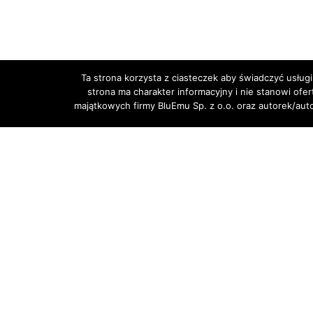
Ta strona korzysta z ciasteczek aby świadczyć usługi
strona ma charakter informacyjny i nie stanowi ofe
majątkowych firmy BluEmu Sp. z o.o. oraz autorek/au
Centered Custom one